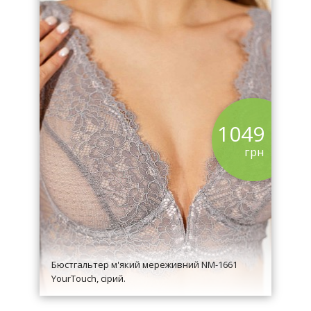
1049
грн
Бюстгальтер м'який мереживний NM-1661
YourTouch, сірий.