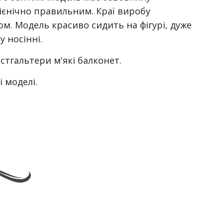
гієнічно правильним. Краї виробу
м. Модель красиво сидить на фігурі, дуже
 носінні.
стгальтери м'які балконет.
 моделі.