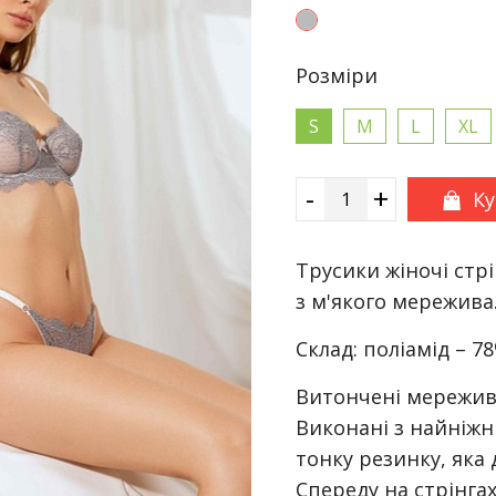
Розмiри
S
M
L
XL
-
+
К
Трусики жіночі стр
з м'якого мережива
Склад: поліамід – 7
Витончені мереживні
Виконані з найніжн
тонку резинку, яка 
Спереду на стрінга