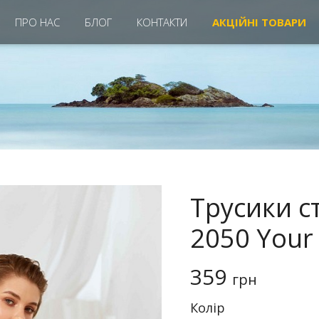
ПРО НАС
БЛОГ
КОНТАКТИ
АКЦIЙНІ ТОВАРИ
Трусики с
2050 Your 
359
грн
Колiр