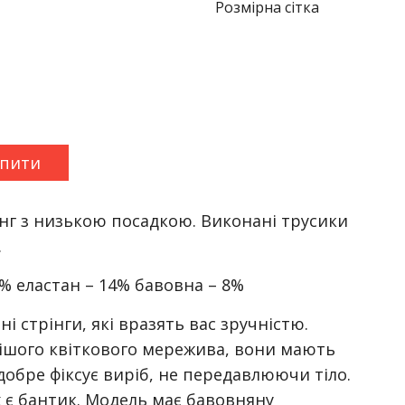
Розмірна сітка
упити
інг з низькою посадкою. Виконані трусики
.
8% еластан – 14% бавовна – 8%
 стрінги, які вразять вас зручністю.
ішого квіткового мережива, вони мають
добре фіксує виріб, не передавлюючи тіло.
х є бантик. Модель має бавовняну