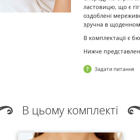
ластовицю, що є гі
оздоблені мереживо
зручна в щоденному
В комплектації є бю
Нижче представлені
Задати питання
В цьому комплекті