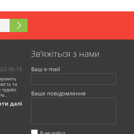
Зв'яжiться з нами
022-06-15
Ваш e-mail
зупиніть
євість та
а чудово
Ваше повiдомлення
а...
ати далi
Я не робот