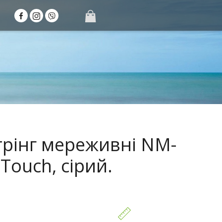
трінг мереживні NM-
Touch, сірий.