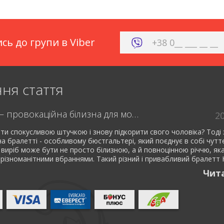
сь до групи в Viber
ня стаття
Бралетт – провокаційна білизна для модниць
2
ти спокусливою штучкою і знову підкорити свого чоловіка? Тоді 
 на бралетті - особливому бюстгальтері, який поєднує в собі чутт
 виріб може бути не просто білизною, а й повноцінною річчю, як
 різноманітними вбраннями. Такий різний і привабливий бралетт Н
Чит