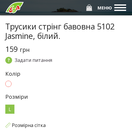
МЕНЮ
Трусики стрінг бавовна 5102
Jasmine, білий.
159
грн
Задати питання
Колiр
Розмiри
L
Розмірна сітка