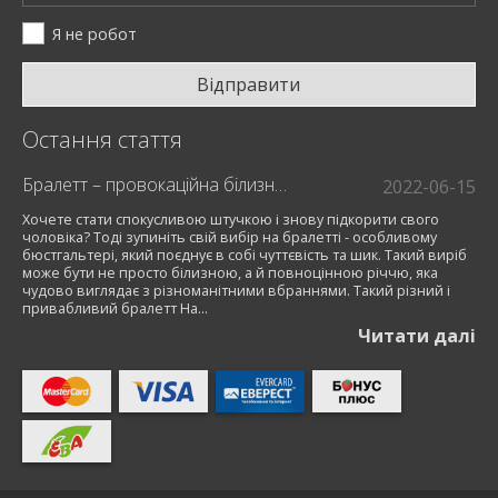
Я не робот
Відправити
Остання стаття
Бралетт – провокаційна білизна для модниць
2022-06-15
Хочете стати спокусливою штучкою і знову підкорити свого
чоловіка? Тоді зупиніть свій вибір на бралетті - особливому
бюстгальтері, який поєднує в собі чуттєвість та шик. Такий виріб
може бути не просто білизною, а й повноцінною річчю, яка
чудово виглядає з різноманітними вбраннями. Такий різний і
привабливий бралетт На...
Читати далi