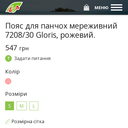
МЕНЮ
Пояс для панчох мереживний
7208/30 Gloris, рожевий.
547
грн
Задати питання
Колiр
Розмiри
S
M
L
Розмірна сітка