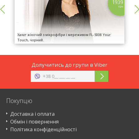
9
1939
н
грн
Халат жіночий з мікрофібри і мереживом FL-5008 Your
Touch, чорний.
Долучитись до групи в Viber
Покупцю
Доставка і оплата
Обмін і повернення
Політика конфіденційності