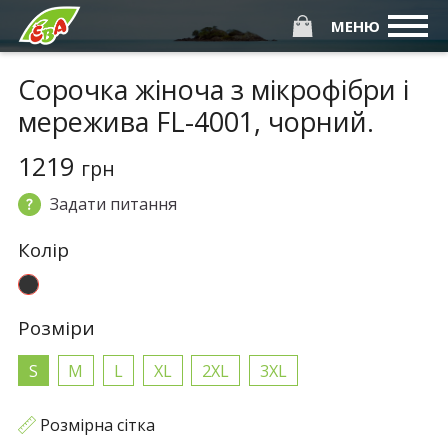
МЕНЮ
Сорочка жіноча з мікрофібри і
мережива FL-4001, чорний.
1219
грн
Задати питання
Колiр
Розмiри
S
M
L
XL
2XL
3XL
Розмірна сітка