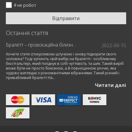
Я не робот
Відправити
Остання стаття
Бралетт – провокаційна білизна для модниць
2022-06-15
Хочете стати спокусливою штучкою і знову підкорити свого
чоловіка? Тоді зупиніть свій вибір на бралетті - особливому
бюстгальтері, який поєднує в собі чуттєвість та шик. Такий виріб
може бути не просто білизною, а й повноцінною річчю, яка
чудово виглядає з різноманітними вбраннями. Такий різний і
привабливий бралетт На...
Читати далi