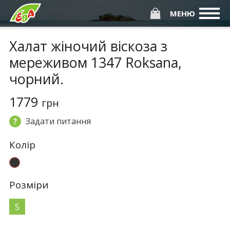
МЕНЮ
Халат жіночий віскоза з
мереживом 1347 Roksana,
чорний.
1779
грн
Задати питання
Колiр
Розмiри
S