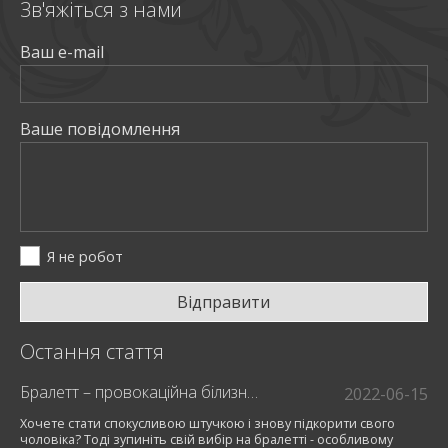
Зв'яжiться з нами
Ваш e-mail
Ваше повiдомлення
Я не робот
Відправити
Остання стаття
Бралетт – провокаційна білизна для модниць
2022-06-15
Хочете стати спокусливою штучкою і знову підкорити свого
чоловіка? Тоді зупиніть свій вибір на бралетті - особливому