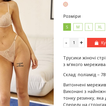
Розмiри
S
M
L
XL
-
+
К
Трусики жіночі стр
з м'якого мережива
Склад: поліамід – 7
Витончені мереживні
Виконані з найніжн
тонку резинку, яка 
Спереду на стрінга