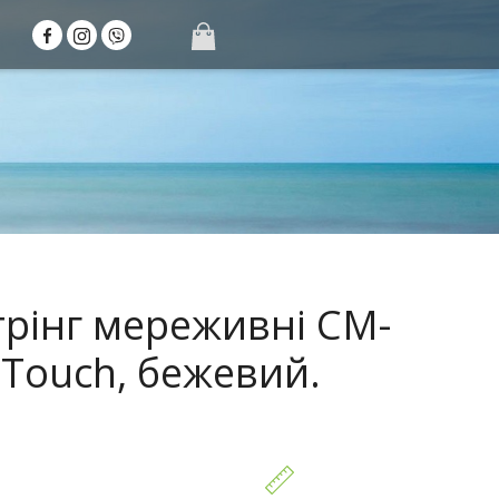
трінг мереживні CM-
 Touch, бежевий.