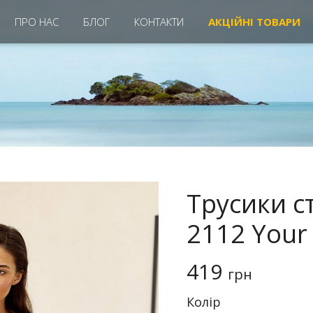
ПРО НАС
БЛОГ
КОНТАКТИ
АКЦIЙНІ ТОВАРИ
Трусики с
2112 Your
419
грн
Колiр