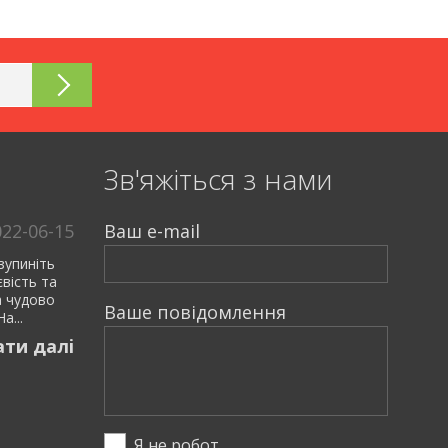
Зв'яжiться з нами
022-06-15
Ваш e-mail
зупиніть
євість та
а чудово
Ваше повiдомлення
а...
ати далi
Я не робот