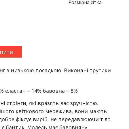
Розмірна сітка
упити
інг з низькою посадкою. Виконані трусики
.
8% еластан – 14% бавовна – 8%
 стрінги, які вразять вас зручністю.
ішого квіткового мережива, вони мають
добре фіксує виріб, не передавлюючи тіло.
х є бантик. Модель має бавовняну