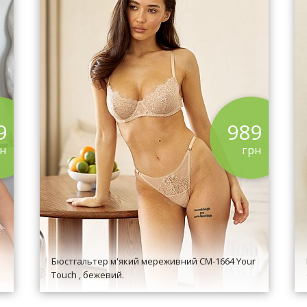
9
989
рн
грн
Бюстгальтер м'який мереживний CМ-1664 Your
Touch , бежевий.