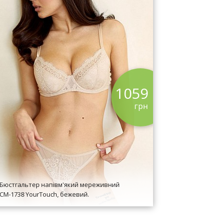
1059
грн
Бюстгальтер напівм'який мереживний
СМ-1738 YourTouch, бежевий.