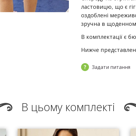
ластовицю, що є гі
оздоблені мереживо
зручна в щоденному
В комплектації є бю
Нижче представлені
Задати питання
В цьому комплекті