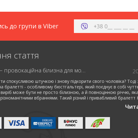
сь до групи в Viber
ня стаття
Бралетт – провокаційна білизна для модниць
2
ти спокусливою штучкою і знову підкорити свого чоловіка? Тоді 
 на бралетті - особливому бюстгальтері, який поєднує в собі чутт
 виріб може бути не просто білизною, а й повноцінною річчю, як
 різноманітними вбраннями. Такий різний і привабливий бралетт Н
Чит