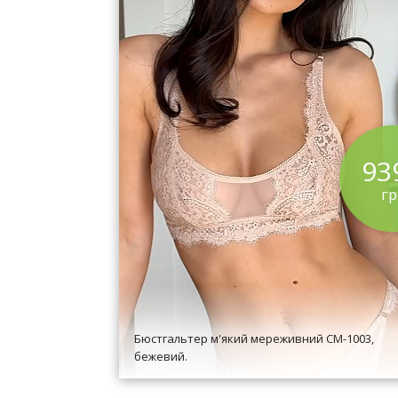
93
г
Бюстгальтер м'який мереживний CM-1003,
бежевий.