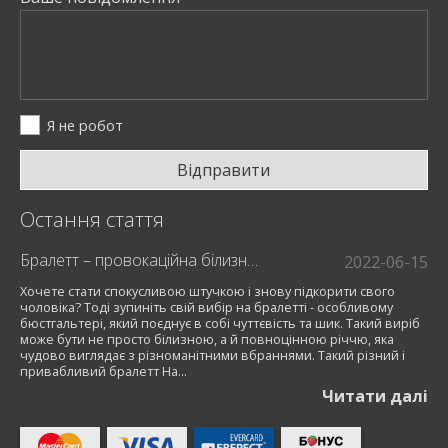
Я не робот
Відправити
Остання стаття
Бралетт – провокаційна білизна для модниць
2022-06-15
Хочете стати спокусливою штучкою і знову підкорити свого
чоловіка? Тоді зупиніть свій вибір на бралетті - особливому
бюстгальтері, який поєднує в собі чуттєвість та шик. Такий виріб
може бути не просто білизною, а й повноцінною річчю, яка
чудово виглядає з різноманітними вбраннями. Такий різний і
привабливий бралетт На...
Читати далi