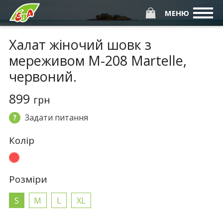
МЕНЮ
Халат жіночий шовк з
мереживом М-208 Martelle,
червоний.
899
грн
Задати питання
Колiр
Розмiри
S
M
L
XL