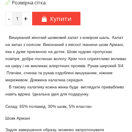
Розмірна сітка
-
+
Купити
Вишуканий жіночий шовковий халат з коміром шаль. Халат
на запах з поясом. Виконаний з якісної тканини шовк Армані,
яка є дуже приємною на дотик. Шовк чудово пропускає
повітря, добре поглинає вологу. Крім того сприятливо впливає
на шкіру і не викликає алергічних проявів. Рукав широкий 3/4
Плечіки, спинка та рукав оздоблені вишуканим, ніжним
мереживом. Довжина халатика середня.
В такому халатику кожна жінка буде виглядати привабливо
навіть вдома. Ідеальна ідея для подарунку.
Склад: 65% поліамід, 30% шовк, 5% еластан
Шовк Армані
Задля завершення образу, можемо запропонувати