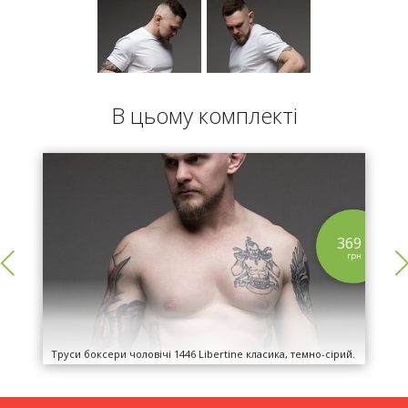
В цьому комплекті
9
369
н
грн
Труси боксери чоловічі 1446 Libertine класика, темно-сірий.