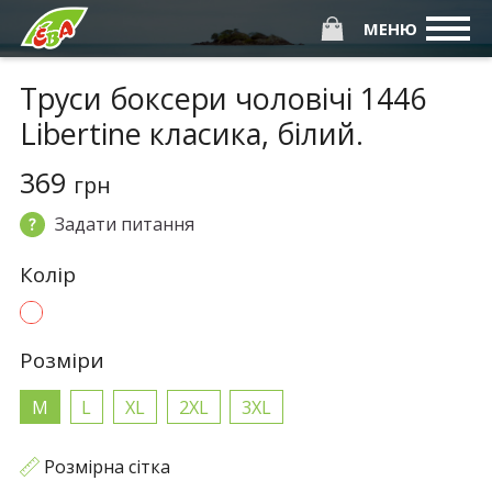
МЕНЮ
Труси боксери чоловічі 1446
Libertine класика, білий.
369
грн
Задати питання
Колiр
Розмiри
M
L
XL
2XL
3XL
Розмірна сітка