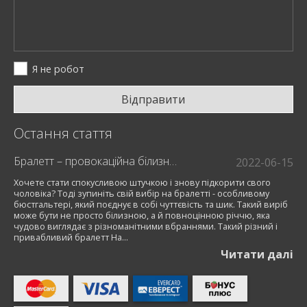
Я не робот
Відправити
Остання стаття
Бралетт – провокаційна білизна для модниць
2022-06-15
Хочете стати спокусливою штучкою і знову підкорити свого
чоловіка? Тоді зупиніть свій вибір на бралетті - особливому
бюстгальтері, який поєднує в собі чуттєвість та шик. Такий виріб
може бути не просто білизною, а й повноцінною річчю, яка
чудово виглядає з різноманітними вбраннями. Такий різний і
привабливий бралетт На...
Читати далi