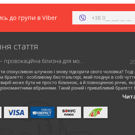
сь до групи в Viber
ня стаття
Бралетт – провокаційна білизна для модниць
2
ти спокусливою штучкою і знову підкорити свого чоловіка? Тоді 
 на бралетті - особливому бюстгальтері, який поєднує в собі чутт
 виріб може бути не просто білизною, а й повноцінною річчю, як
 різноманітними вбраннями. Такий різний і привабливий бралетт Н
Чит