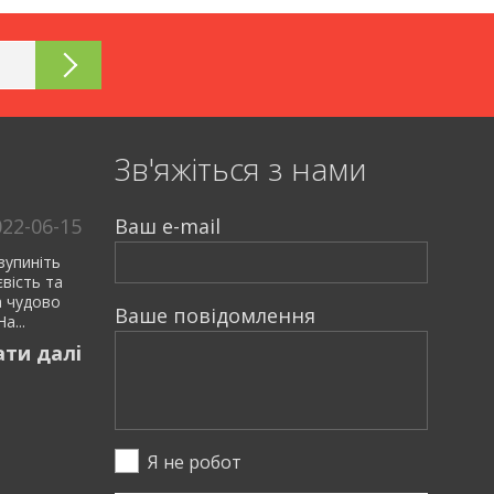
Зв'яжiться з нами
022-06-15
Ваш e-mail
зупиніть
євість та
а чудово
Ваше повiдомлення
а...
ати далi
Я не робот